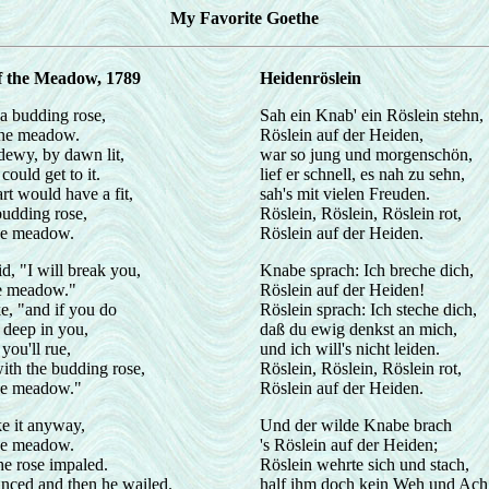
My Favorite Goethe
f the Meadow, 1789
Heidenröslein
a budding rose,
Sah ein Knab' ein Röslein stehn,
the meadow.
Röslein auf der Heiden,
ewy, by dawn lit,
war so jung und morgenschön,
could get to it.
lief er schnell, es nah zu sehn,
rt would have a fit,
sah's mit vielen Freuden.
budding rose,
Röslein, Röslein, Röslein rot,
he meadow.
Röslein auf der Heiden.
d, "I will break you,
Knabe sprach: Ich breche dich,
he meadow."
Röslein auf der Heiden!
e, "and if you do
Röslein sprach: Ich steche dich,
o deep in you,
daß du ewig denkst an mich,
you'll rue,
und ich will's nicht leiden.
ith the budding rose,
Röslein, Röslein, Röslein rot,
he meadow."
Röslein auf der Heiden.
e it anyway,
Und der wilde Knabe brach
he meadow.
's Röslein auf der Heiden;
the rose impaled.
Röslein wehrte sich und stach,
nced and then he wailed.
half ihm doch kein Weh und Ach