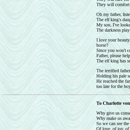
They will comfort
Oh my father, list
The elf king's dau
My son, I've looke
The darkness plays
I love your beaut
horse?
Since you won't co
Father, please help
The elf king has s
The terrified fathe
Holding his pale s
He reached the fa
too late for the b
To Charlotte von
Why give us cons
Why make us aware
So we can see th
Of love, of joy, of 