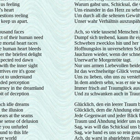
us feeling
Warum gabst uns, Schicksal, die
's heart
Uns einander in das Herz zu sehn
stions reeling
Um durch all die seltenen Gewüh
 keep us apart.
Unser wahr Verhältnis auszuspä
housand faces
Ach, so viele tausend Menschen
t of their human need
Dumpf sich treibend, kaum ihr e
e mortal heart races
Schweben zwecklos hin und her 
he human heart bleeds
Hoffnungslos in unversehrten Sc
r the briefest delight
Jauchzen wieder, wenn der schne
xpected red dawn
Unerwart'te Morgenröte tagt.
with the inner sight
Nur uns armen Liebevollen beid
rives ere it's gone
Ist das wechselseitge Glück versa
not to understand
Uns zu lieben, ohn uns zu verste
ded perception
In dem andern sehn, was er nie w
urney in the dreamland
Immer frisch auf Traumglück au
pit of deception
Und zu schwanken auch in Trau
uch idle dreams
Glücklich, den ein leerer Traum b
the illusion
Glücklich, dem die Ahndung eite
tears at the seams
Jede Gegenwart und jeder Blick b
e sense of delusion
Traum und Ahndung leider uns n
e you unfurled
Sag, was will das Schicksal uns 
nd to this life
Sag, wie band es uns so rein gen
er world
Ach, du warst in abgelebten Zeit