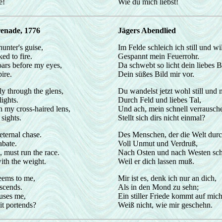
e!
Wie du mich liebst!
renade, 1776
Jägers Abendlied
 hunter's guise,
Im Felde schleich ich still und wi
ed to fire.
Gespannt mein Feuerrohr.
oars before my eyes,
Da schwebt so licht dein liebes B
ire.
Dein süßes Bild mir vor.
 through the glens,
Du wandelst jetzt wohl still und 
ights.
Durch Feld und liebes Tal,
h my cross-haired lens,
Und ach, mein schnell verrausch
 sights.
Stellt sich dirs nicht einmal?
eternal chase.
Des Menschen, der die Welt durch
abate.
Voll Unmut und Verdruß,
, must run the race.
Nach Osten und nach Westen sch
ith the weight.
Weil er dich lassen muß.
seems to me,
Mir ist es, denk ich nur an dich,
scends.
Als in den Mond zu sehn;
fuses me,
Ein stiller Friede kommt auf mich
t portends?
Weiß nicht, wie mir geschehn.