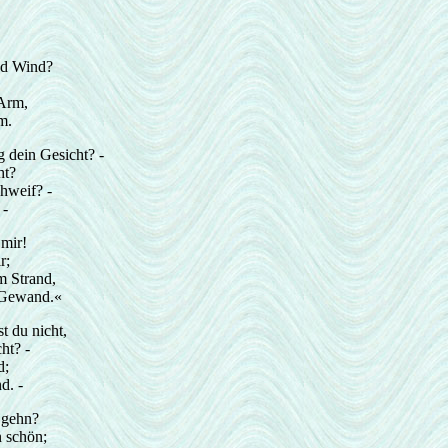
und Wind?
Arm,
m.
 dein Gesicht? -
ht?
hweif? -
 -
mir!
r;
 Strand,
 Gewand.«
t du nicht,
ht? -
d;
d. -
r gehn?
n schön;