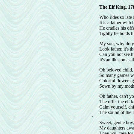
The Elf King, 17
Who rides so late 
It is a father with 
He cradles his off
Tightly he holds 
My son, why do yo
Look father, it's t
Can you not see h
It's an illusion as
Oh beloved child,
So many games wil
Colorful flowers 
Sown by my mothe
Oh father, can't y
The offer the elf 
Calm yourself, chil
The sound of the l
.
Sweet, gentle boy
My daughters await
They will care for