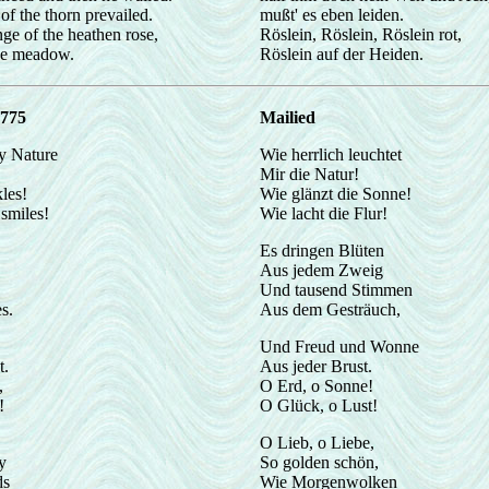
of the thorn prevailed.
mußt' es eben leiden.
ge of the heathen rose,
Röslein, Röslein, Röslein rot,
he meadow.
Röslein auf der Heiden.
1775
Mailied
y Nature
Wie herrlich leuchtet
Mir die Natur!
les!
Wie glänzt die Sonne!
smiles!
Wie lacht die Flur!
Es dringen Blüten
Aus jedem Zweig
Und tausend Stimmen
s.
Aus dem Gesträuch,
Und Freud und Wonne
t.
Aus jeder Brust.
,
O Erd, o Sonne!
!
O Glück, o Lust!
O Lieb, o Liebe,
y
So golden schön,
ds
Wie Morgenwolken