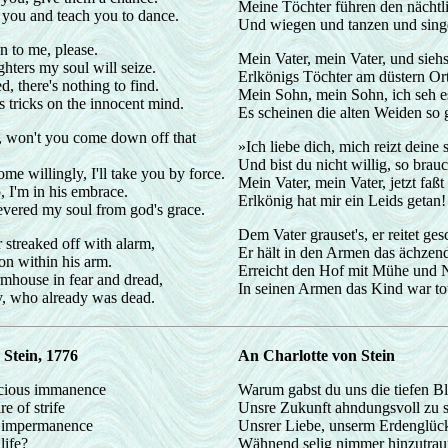
Meine Töchter führen den nächtl
 you and teach you to dance.
Und wiegen und tanzen und singe
en to me, please.
Mein Vater, mein Vater, und siehs
ghters my soul will seize.
Erlkönigs Töchter am düstern Ort
d, there's nothing to find.
Mein Sohn, mein Sohn, ich seh e
 tricks on the innocent mind.
Es scheinen die alten Weiden so g
y, won't you come down off that
»Ich liebe dich, mich reizt deine 
Und bist du nicht willig, so brau
me willingly, I'll take you by force.
Mein Vater, mein Vater, jetzt faßt
, I'm in his embrace.
Erlkönig hat mir ein Leids getan!
evered my soul from god's grace.
Dem Vater grauset's, er reitet ge
r streaked off with alarm,
Er hält in den Armen das ächzen
on within his arm.
Erreicht den Hof mit Mühe und 
rmhouse in fear and dread,
In seinen Armen das Kind war to
oy, who already was dead.
 Stein, 1776
An Charlotte von Stein
cious immanence
Warum gabst du uns die tiefen Bl
 of strife
Unsre Zukunft ahndungsvoll zu 
e impermanence
Unsrer Liebe, unserm Erdenglüc
life?
Wähnend selig nimmer hinzutrau