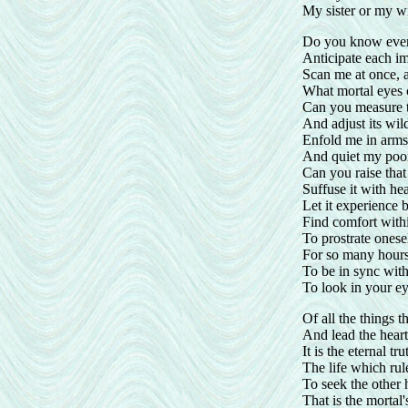
My sister or my w
Do you know ever
Anticipate each im
Scan me at once, 
What mortal eyes 
Can you measure t
And adjust its wil
Enfold me in arms
And quiet my poor
Can you raise that
Suffuse it with he
Let it experience b
Find comfort with
To prostrate onesel
For so many hours
To be in sync with 
To look in your eye
Of all the things 
And lead the heart
It is the eternal tr
The life which rul
To seek the other h
That is the mortal'