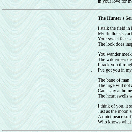
in your love for m
The Hunter's Se
I stalk the field in
My flintlock's cock
Your sweet face s
The look does insp
You wander meekly
The wilderness del
I track you throug
.
I've got you in my
The bane of man, 
The urge will not 
Can't stay at home
The heart swells w
I think of you, it 
Just as the moon a
A quiet peace suf
Who knows what i