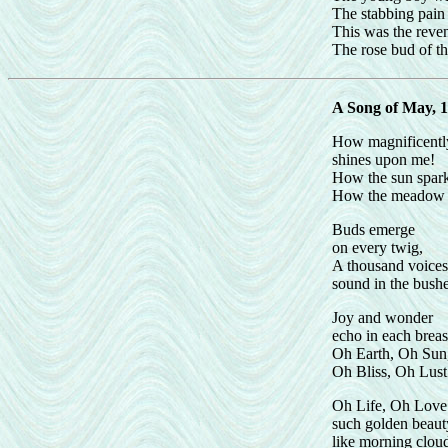
The stabbing pain 
This was the reven
The rose bud of t
A Song of May, 
How magnificentl
shines upon me!
How the sun spark
How the meadow 
Buds emerge
on every twig,
A thousand voices
sound in the bushe
Joy and wonder
echo in each breas
Oh Earth, Oh Sun
Oh Bliss, Oh Lust
Oh Life, Oh Love
such golden beaut
like morning clou