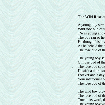
The Wild Rose o
A young boy saw 
Wild rose bud of 
T'was young and d
The boy ran so he 
He thought his hea
As he beheld the 
The rose bud of t
The young boy sai
Oh rose bud of t
The rose bud spok
.
I'll stick a thorn s
Forever and a day 
Your intercourse w
The rose bud of t
The wild boy brok
The rose bud of t
True to its word, 
The young boy wi