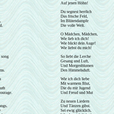
Auf jenen Höhn!
Du segnest herrlich
Das frische Feld,
,
Im Blütendampfe
d.
Die volle Welt.
O Mädchen, Mädchen,
Wie lieb ich dich!
Wie blickt dein Auge!
Wie liebst du mich!
 song
So liebt die Lerche
Gesang und Luft,
Und Morgenblumen
ms.
Den Himmelsduft.
u
Wie ich dich liebe
Mit warmem Blut,
uth
Die du mir Jugend
courage.
Und Freud und Mut
Zu neuen Liedern
ongs.
Und Tänzen gibst.
y
Sei ewig glücklich,