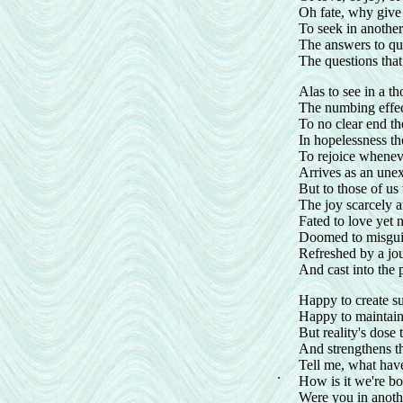
Oh fate, why give 
To seek in another
The answers to que
The questions that
Alas to see in a t
The numbing effec
To no clear end th
In hopelessness t
To rejoice wheneve
Arrives as an une
But to those of us 
The joy scarcely ar
Fated to love yet 
Doomed to misgui
Refreshed by a jo
And cast into the 
Happy to create s
Happy to maintain 
But reality's dose 
And strengthens th
Tell me, what hav
.
How is it we're bou
Were you in anoth