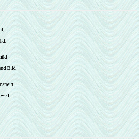
ld,
ild,
mild
end Bild,
streift
weift,
,