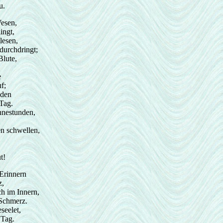
u.
esen,
ingt,
lesen,
durchdringt;
Blute,
e
f;
nden
Tag.
nnestunden,
en schwellen,
t!
Erinnern
z,
ch im Innern,
Schmerz.
seelet,
 Tag.