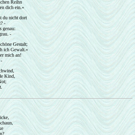
ichen Reihn
n dich ein.«
t du nicht dort
? -
s genau:
rau. -
schöne Gestalt;
ch ich Gewalt.«
 er mich an!
 -
schwind,
de Kind,
Not;
t.
icke,
schaun,
ke
n?