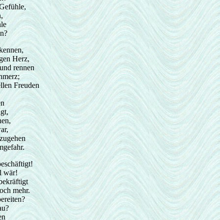
 Gefühle,
,
le
hn?
 kennen,
igen Herz,
und rennen
hmerz;
llen Freuden
en
gt,
hen,
ar,
szugehen
mgefahr.
eschäftigt!
l wär!
ekräftigt
och mehr.
bereiten?
au?
en