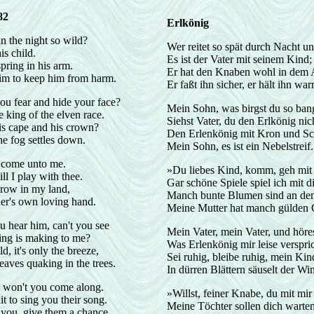
82
Erlkönig
in the night so wild?
Wer reitet so spät durch Nacht 
his child.
Es ist der Vater mit seinem Kind;
spring in his arm.
Er hat den Knaben wohl in dem 
him to keep him from harm.
Er faßt ihn sicher, er hält ihn war
u fear and hide your face?
Mein Sohn, was birgst du so bang
he king of the elven race.
Siehst Vater, du den Erlkönig nic
is cape and his crown?
Den Erlenkönig mit Kron und Sc
 the fog settles down.
Mein Sohn, es ist ein Nebelstreif.
 come unto me.
»Du liebes Kind, komm, geh mit 
l I play with thee.
Gar schöne Spiele spiel ich mit di
grow in my land,
Manch bunte Blumen sind an dem
r's own loving hand.
Meine Mutter hat manch gülden
ou hear him, can't you see
Mein Vater, mein Vater, und höres
king is making to me?
Was Erlenkönig mir leise verspric
d, it's only the breeze,
Sei ruhig, bleibe ruhig, mein Kin
eaves quaking in the trees.
In dürren Blättern säuselt der Win
, won't you come along.
»Willst, feiner Knabe, du mit mi
 to sing you their song.
Meine Töchter sollen dich warte
 you, give them a chance.