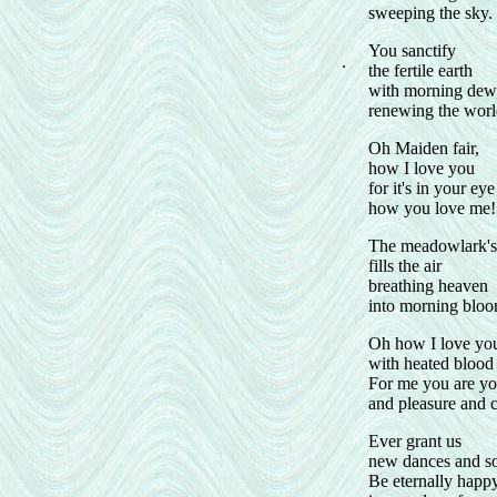
sweeping the sky.
You sanctify
.
the fertile earth
with morning dew
renewing the worl
Oh Maiden fair,
how I love you
for it's in your eye
how you love me!
The meadowlark's
fills the air
breathing heaven
into morning bloo
Oh how I love yo
with heated blood
For me you are yo
and pleasure and 
Ever grant us
new dances and s
Be eternally happ