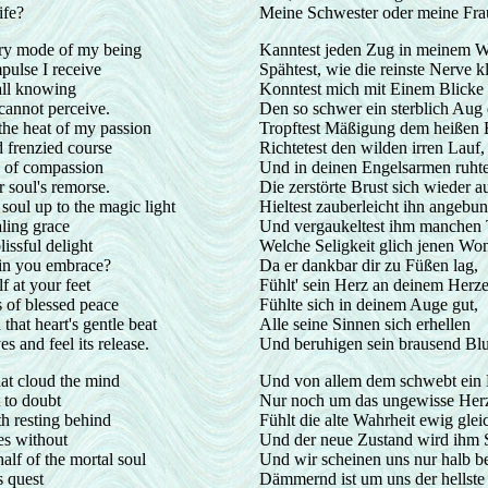
ife?
Meine Schwester oder meine Fra
y mode of my being
Kanntest jeden Zug in meinem W
pulse I receive
Spähtest, wie die reinste Nerve kl
all knowing
Konntest mich mit Einem Blicke 
cannot perceive.
Den so schwer ein sterblich Aug 
he heat of my passion
Tropftest Mäßigung dem heißen 
d frenzied course
Richtetest den wilden irren Lauf,
 of compassion
Und in deinen Engelsarmen ruht
 soul's remorse.
Die zerstörte Brust sich wieder au
 soul up to the magic light
Hieltest zauberleicht ihn angebu
aling grace
Und vergaukeltest ihm manchen 
lissful delight
Welche Seligkeit glich jenen Wo
in you embrace?
Da er dankbar dir zu Füßen lag,
f at your feet
Fühlt' sein Herz an deinem Herz
 of blessed peace
Fühlte sich in deinem Auge gut,
that heart's gentle beat
Alle seine Sinnen sich erhellen
s and feel its release.
Und beruhigen sein brausend Blu
that cloud the mind
Und von allem dem schwebt ein 
 to doubt
Nur noch um das ungewisse Her
uth resting behind
Fühlt die alte Wahrheit ewig glei
es without
Und der neue Zustand wird ihm 
alf of the mortal soul
Und wir scheinen uns nur halb be
s quest
Dämmernd ist um uns der hellste